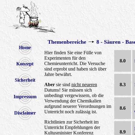
Themenbereiche
8 - Säuren - Bas
Home
Hier finden Sie eine Fülle von
Experimenten für den
8.0
Chemieunterricht. Die Versuche
Konzept
sind erprobt und haben sich über
Jahre bewährt.
Sicherheit
8.3
Aber
sie sind
nicht neueren
Datums! Sie müssen sich
unbedingt vergewissern, ob die
Impressum
Verwendung der Chemikalien
aufgrund neuerer Verordnungen im
8.6
Unterricht noch zulässig ist.
Disclaimer
Richtlinien zur Sicherheit im
Unterricht Empfehlungen der
8.9
Kultusminister Konferenz