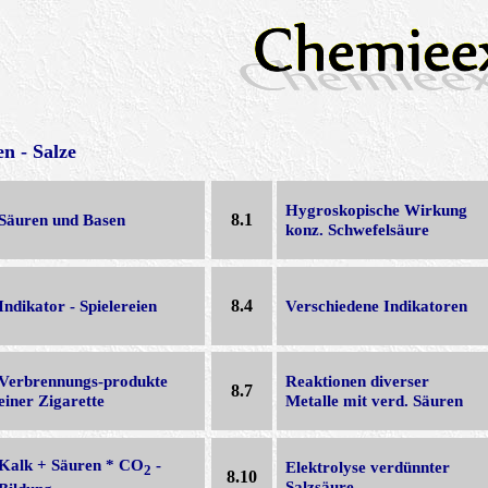
en - Salze
Hygroskopische Wirkung
Säuren und Basen
8.1
konz. Schwefelsäure
Indikator - Spielereien
8.4
Verschiedene Indikatoren
Verbrennungs-produkte
Reaktionen diverser
8.7
einer Zigarette
Metalle mit verd. Säuren
Kalk + Säuren * CO
-
Elektrolyse verdünnter
2
8.10
Salzsäure