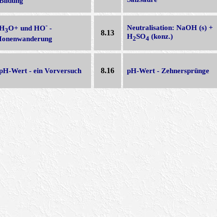
Bildung
-
Neutralisation: NaOH (s) +
H
O+ und HO
-
3
8.13
H
SO
(konz.)
Ionenwanderung
2
4
pH-Wert - ein Vorversuch
8.16
pH-Wert - Zehnersprünge