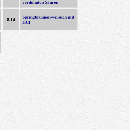
verdünnten Säuren
Springbrunnen-versuch mit
8.14
HCl