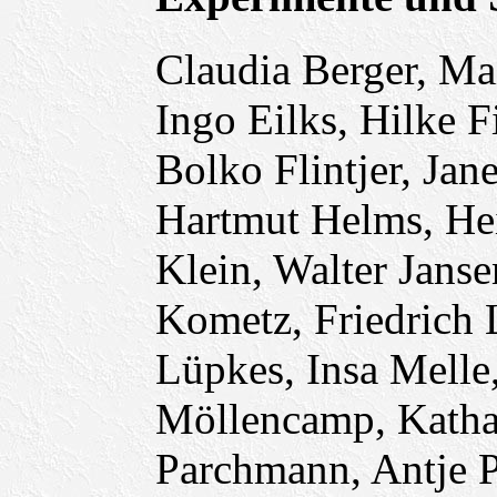
Claudia Berger, Ma
Ingo Eilks, Hilke Fi
Bolko Flintjer, Jan
Hartmut Helms, Hei
Klein, Walter Jans
Kometz, Friedrich
Lüpkes, Insa Melle,
Möllencamp, Kathar
Parchmann, Antje 