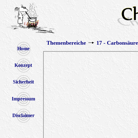
Themenbereiche
17 - Carbonsäur
Home
Konzept
Sicherheit
Impressum
Disclaimer