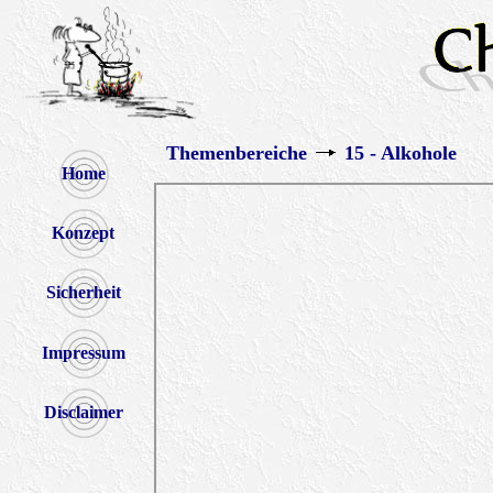
Themenbereiche
15 - Alkohole
Home
Konzept
Sicherheit
Impressum
Disclaimer