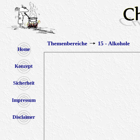
Themenbereiche
15 - Alkohole
Home
Konzept
Sicherheit
Impressum
Disclaimer