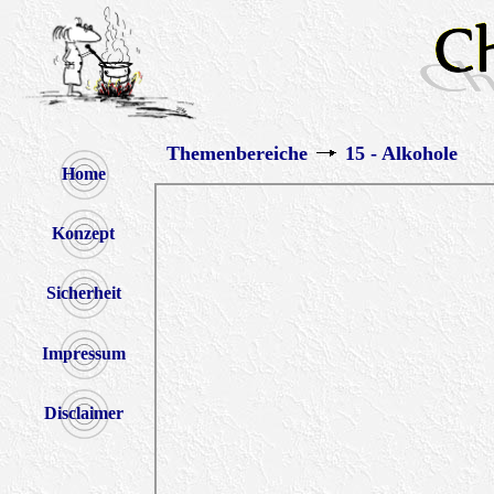
Themenbereiche
15 - Alkohole
Home
Konzept
Sicherheit
Impressum
Disclaimer