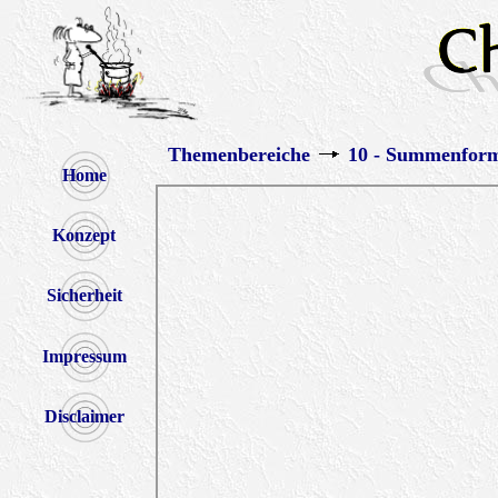
Themenbereiche
10 - Summenforme
Home
Konzept
Sicherheit
Impressum
Disclaimer