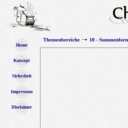
Themenbereiche
10 - Summenforme
Home
Konzept
Sicherheit
Impressum
Disclaimer