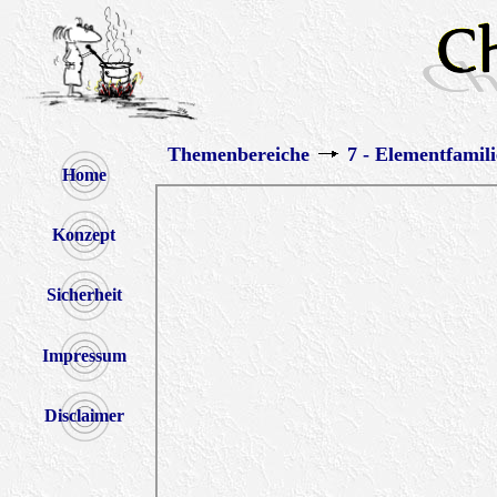
Themenbereiche
7 - Elementfamili
Home
Konzept
Sicherheit
Impressum
Disclaimer