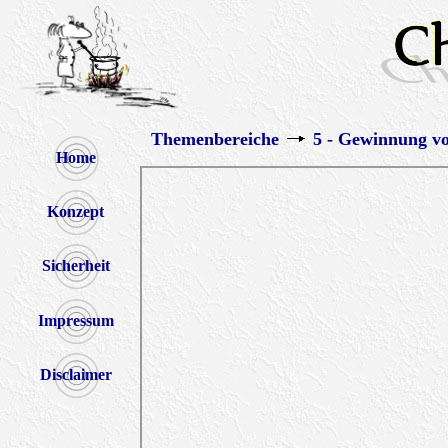
Themenbereiche
5 - Gewinnung v
Home
Konzept
Sicherheit
Impressum
Disclaimer