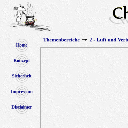
Themenbereiche
2 - Luft und Ver
Home
Konzept
Sicherheit
Impressum
Disclaimer