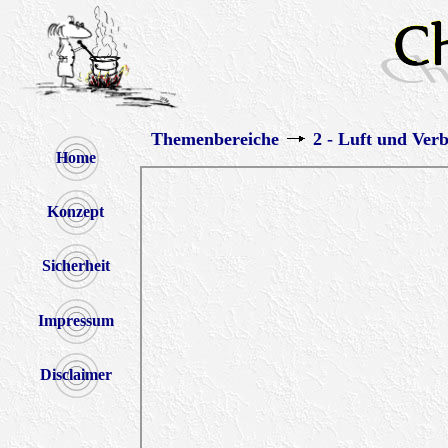
Themenbereiche
2 - Luft und Ver
Home
Konzept
Sicherheit
Impressum
Disclaimer